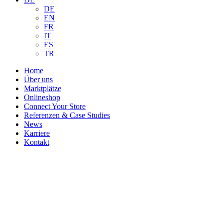
DE
EN
FR
IT
ES
TR
Home
Über uns
Marktplätze
Onlineshop
Connect Your Store
Referenzen & Case Studies
News
Karriere
Kontakt