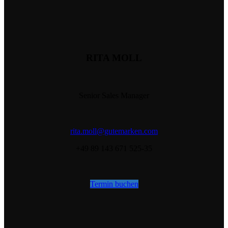
RITA MOLL
Senior Sales Manager
rita.moll@gutemarken.com
+49 89 143 671 525-35
Termin buchen