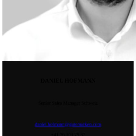
DANIEL HOFMANN
Senior Sales Manager Schweiz
daniel.hofmann@gutemarken.com
+41 76 303 79 37