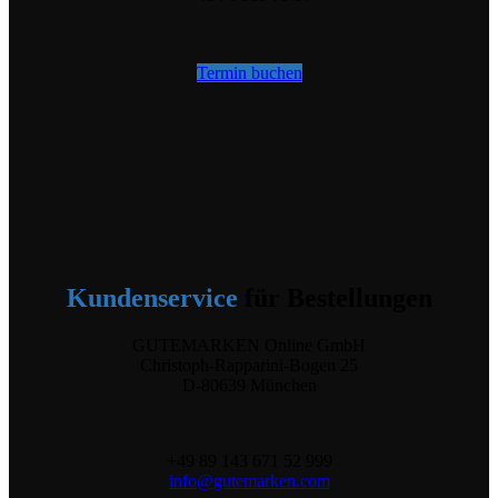
Termin buchen
Kundenservice
für Bestellungen
GUTEMARKEN Online GmbH
Christoph-Rapparini-Bogen 25
D-80639 München
+49 89 143 671 52 999
info@gutemarken.com