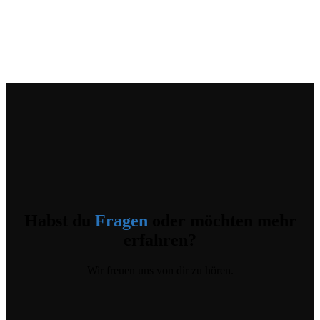
Habst du
Fragen
oder möchten mehr
erfahren?
Wir freuen uns von dir zu hören.