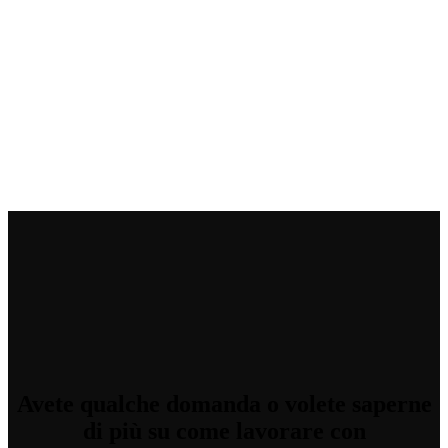
Avete qualche domanda
o volete saperne
di più su come lavorare con