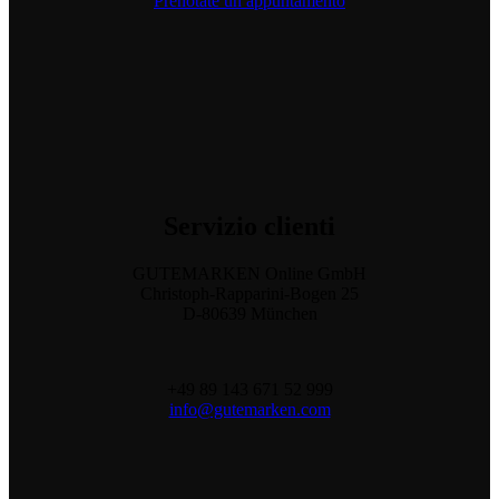
Prenotate un appuntamento
Servizio
clienti
GUTEMARKEN Online GmbH
Christoph-Rapparini-Bogen 25
D-80639 München
+49 89 143 671 52 999
info@gutemarken.com