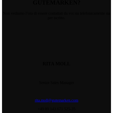
GUTEMARKEN?
Non vediamo l’ora di essere contattati da voi sia telefonicamente sia
per iscritto.
RITA MOLL
Senior Sales Manager
rita.moll@gutemarken.com
+49 89 143 671 525-35