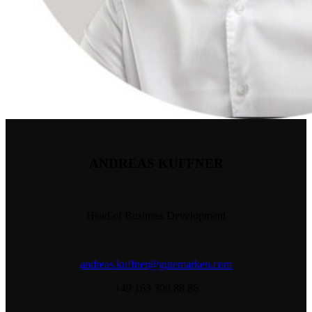
ANDREAS KUFFNER
Head of Business Development
andreas.kuffner@gutemarken.com
+49 163 300 88 86