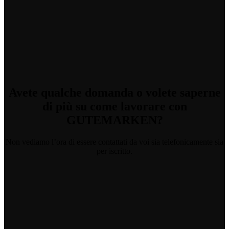
Avete qualche domanda
o volete saperne
di più su come lavorare con
GUTEMARKEN?
Non vediamo l’ora di essere contattati da voi sia telefonicamente sia
per iscritto.