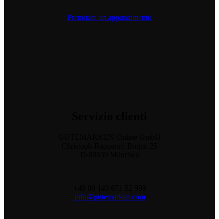
Prenotate un appuntamento
Servizio
clienti
GUTEMARKEN Online GmbH
Christoph-Rapparini-Bogen 25
D-80639 München
+49 89 143 671 52 999
info@gutemarken.com