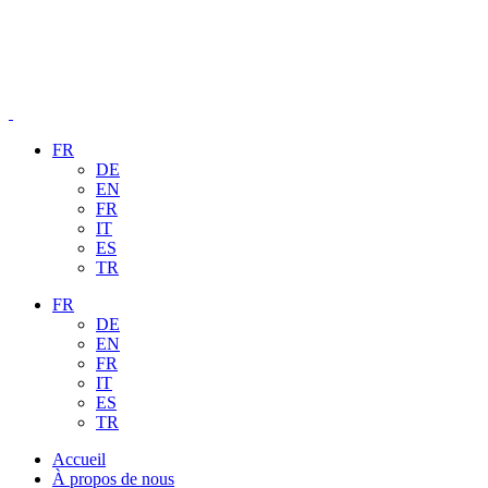
FR
DE
EN
FR
IT
ES
TR
FR
DE
EN
FR
IT
ES
TR
Accueil
À propos de nous