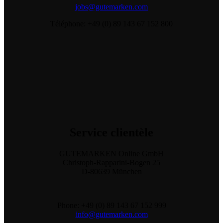
jobs@gutemarken.com
Téléphone: +49 (0) 89 143 67 152 800
Service
clientèle
GUTEMARKEN Online GmbH
Christoph-Rapparini-Bogen 25
D-80639 München
Phone: +49 (0) 89 143 67 152 999
info@gutemarken.com