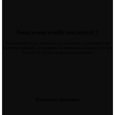
Nous avons éveillé ton intérêt ?
Nous attendons avec impatience ta candidature accompagnée des
documents habituels, en indiquant tes prétentions salariales et la date
d’entrée en fonction la plus proche possible.
Ressources humaines