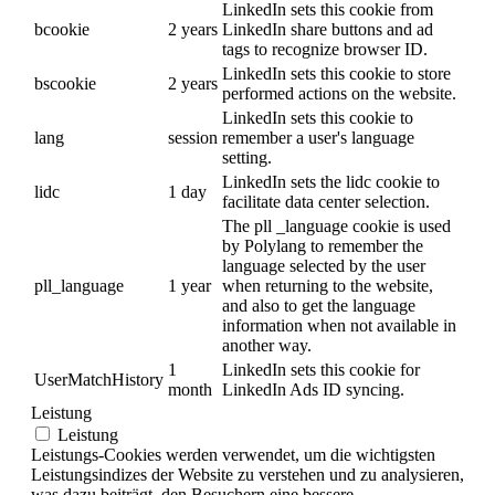
LinkedIn sets this cookie from
bcookie
2 years
LinkedIn share buttons and ad
tags to recognize browser ID.
LinkedIn sets this cookie to store
bscookie
2 years
performed actions on the website.
LinkedIn sets this cookie to
lang
session
remember a user's language
setting.
LinkedIn sets the lidc cookie to
lidc
1 day
facilitate data center selection.
The pll _language cookie is used
by Polylang to remember the
language selected by the user
pll_language
1 year
when returning to the website,
and also to get the language
information when not available in
another way.
1
LinkedIn sets this cookie for
UserMatchHistory
month
LinkedIn Ads ID syncing.
Leistung
Leistung
Leistungs-Cookies werden verwendet, um die wichtigsten
Leistungsindizes der Website zu verstehen und zu analysieren,
was dazu beiträgt, den Besuchern eine bessere