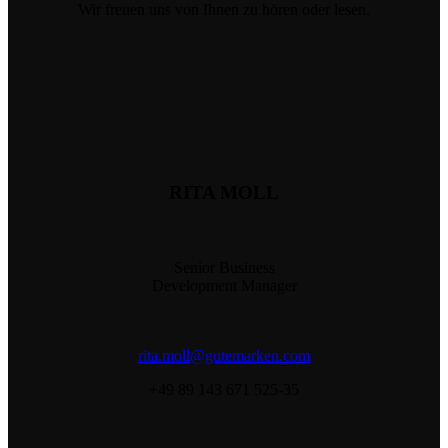
Wir freuen uns von Ihnen zu hören oder lesen.
RITA MOLL
Senior Business
Development Manager
rita.moll@gutemarken.com
+49 89 143 671 525-35