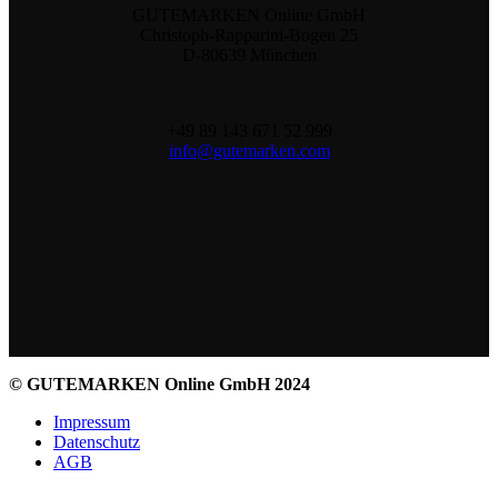
GUTEMARKEN Online GmbH
Christoph-Rapparini-Bogen 25
D-80639 München
+49 89 143 671 52 999
info@gutemarken.com
© GUTEMARKEN Online GmbH 2024
Impressum
Datenschutz
AGB