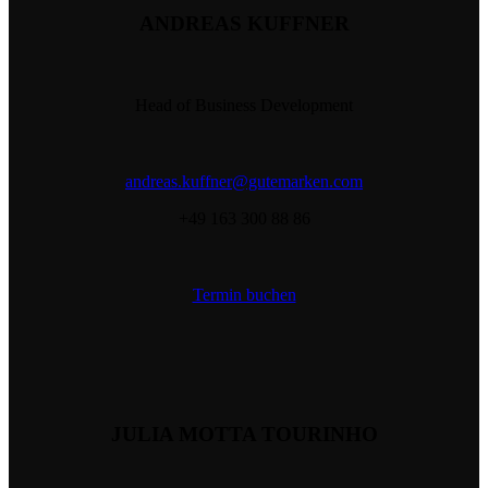
ANDREAS KUFFNER
Head of Business Development
andreas.kuffner@gutemarken.com
+49 163 300 88 86
Termin buchen
JULIA MOTTA TOURINHO