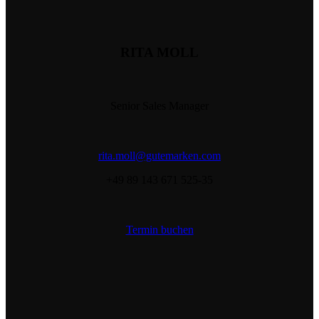
RITA MOLL
Senior Sales Manager
rita.moll@gutemarken.com
+49 89 143 671 525-35
Termin buchen