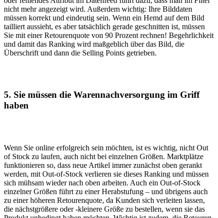
oder fehlendes Attribut im Datenfeed führt dazu, dass man im Filter
nicht mehr angezeigt wird. Außerdem wichtig: Ihre Bilddaten
müssen korrekt und eindeutig sein. Wenn ein Hemd auf dem Bild
tailliert aussieht, es aber tatsächlich gerade geschnitten ist, müssen
Sie mit einer Retourenquote von 90 Prozent rechnen! Begehrlichkeit
und damit das Ranking wird maßgeblich über das Bild, die
Überschrift und dann die Selling Points getrieben.
5.
Sie müssen die Warennachversorgung im Griff
haben
Wenn Sie online erfolgreich sein möchten, ist es wichtig, nicht Out
of Stock zu laufen, auch nicht bei einzelnen Größen. Marktplätze
funktionieren so, dass neue Artikel immer zunächst oben gerankt
werden, mit Out-of-Stock verlieren sie dieses Ranking und müssen
sich mühsam wieder nach oben arbeiten. Auch ein Out-of-Stock
einzelner Größen führt zu einer Herabstufung – und übrigens auch
zu einer höheren Retourenquote, da Kunden sich verleiten lassen,
die nächstgrößere oder -kleinere Größe zu bestellen, wenn sie das
Produkt unbedingt haben möchten. Wichtig ist zudem, die Retouren